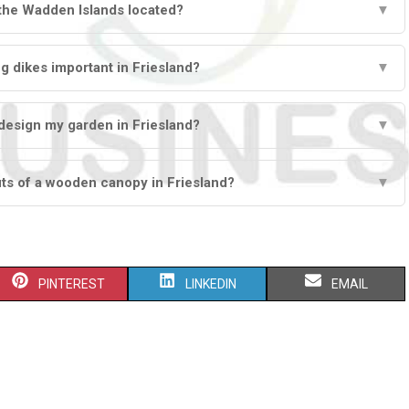
the Wadden Islands located?
▼
g dikes important in Friesland?
▼
design my garden in Friesland?
▼
its of a wooden canopy in Friesland?
▼
S
S
S
PINTEREST
LINKEDIN
EMAIL
H
H
H
A
A
A
R
R
R