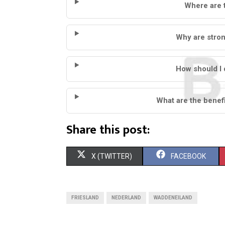
Where are 
Why are stron
How should I 
What are the benef
Share this post:
S
S
X (TWITTER)
FACEBOOK
H
H
A
A
FRIESLAND
NEDERLAND
WADDENEILAND
R
R