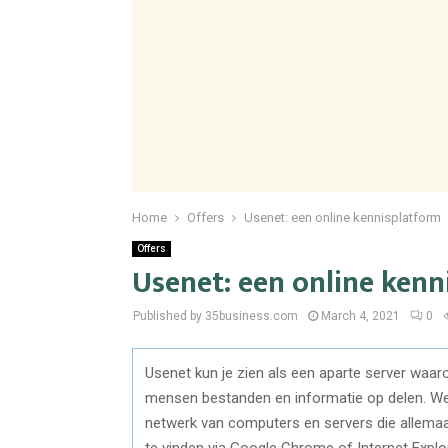
Home
Offers
Usenet: een online kennisplatform
Offers
Usenet: een online kenn
Published by 35business.com
March 4, 2021
0
Usenet kun je zien als een aparte server waar
mensen bestanden en informatie op delen. We 
netwerk van computers en servers die allemaa
te vinden via Google Chrome of Internet Explo