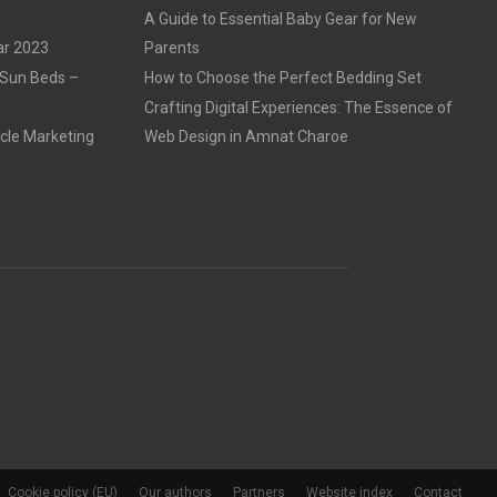
A Guide to Essential Baby Gear for New
ar 2023
Parents
 Sun Beds –
How to Choose the Perfect Bedding Set
Crafting Digital Experiences: The Essence of
cle Marketing
Web Design in Amnat Charoe
Cookie policy (EU)
Our authors
Partners
Website index
Contact