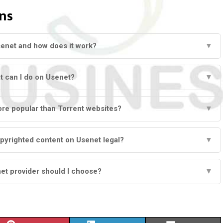
ns
senet and how does it work?
▼
t can I do on Usenet?
▼
re popular than Torrent websites?
▼
pyrighted content on Usenet legal?
▼
et provider should I choose?
▼