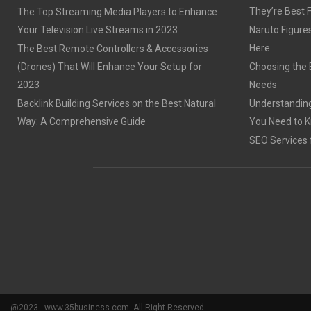
They’re Best 
The Top Streaming Media Players to Enhance
Your Television Live Streams in 2023
Naruto Figures 
Here
The Best Remote Controllers & Accessories
(Drones) That Will Enhance Your Setup for
Choosing the B
2023
Needs
Backlink Building Services on the Best Natural
Understanding
Way: A Comprehensive Guide
You Need to 
SEO Services 
@2023 - www.35business.com. All Right Reserved.