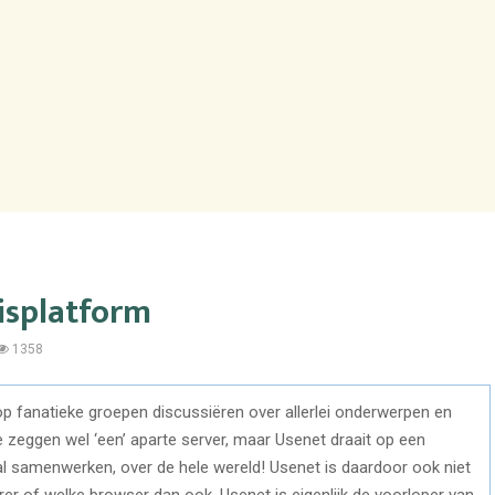
isplatform
1358
op fanatieke groepen discussiëren over allerlei onderwerpen en
zeggen wel ‘een’ aparte server, maar Usenet draait op een
l samenwerken, over de hele wereld! Usenet is daardoor ook niet
rer of welke browser dan ook. Usenet is eigenlijk de voorloper van